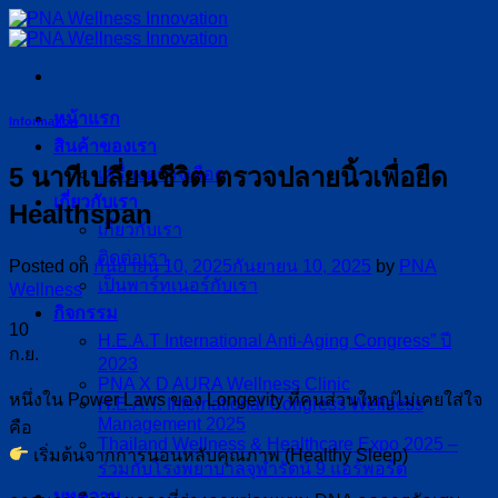
ข้าม
ไป
ยัง
เนื้อหา
หน้าแรก
Information
สินค้าของเรา
5 นาทีเปลี่ยนชีวิต ตรวจปลายนิ้วเพื่อยืด
เครื่องตรวจเลือด
เกี่ยวกับเรา
Healthspan
เกี่ยวกับเรา
ติดต่อเรา
Posted on
กันยายน 10, 2025
กันยายน 10, 2025
by
PNA
เป็นพาร์ทเนอร์กับเรา
Wellness
กิจกรรม
10
H.E.A.T International Anti-Aging Congress” ปี
ก.ย.
2023
PNA X D AURA Wellness Clinic
หนึ่งใน Power Laws ของ Longevity ที่คนส่วนใหญ่ไม่เคยใส่ใจ
H.E.A.T. International Congress Wellness
Management 2025
คือ
Thailand Wellness & Healthcare Expo 2025 –
เริ่มต้นจากการนอนหลับคุณภาพ (Healthy Sleep)
ร่วมกับโรงพยาบาลจุฬารัตน์ 9 แอร์พอร์ต
บทความ