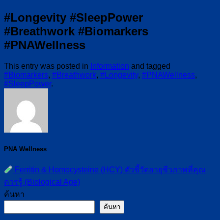
#Longevity #SleepPower
#Breathwork #Biomarkers
#PNAWellness
This entry was posted in
Information
and tagged
#Biomarkers
,
#Breathwork
,
#Longevity
,
#PNAWellness
,
#SleepPower
.
PNA Wellness
Ferritin & Homocysteine (HCY) ตัวชี้วัดอายุชีวภาพที่คุณ
ควรรู้ (Biological Age)
ค้นหา
ค้นหา