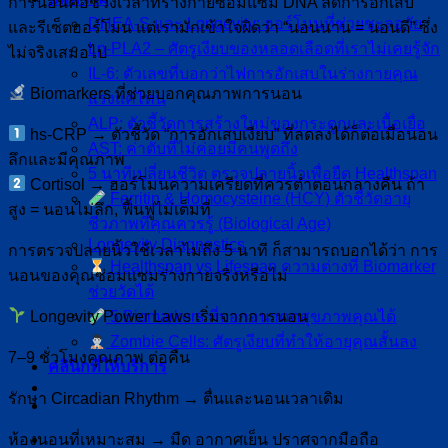
การนอนคือช่วงเวลาที่ร่างกายซ่อมแซม DNA ลดการอักเสบ
DHEA-S และ Longevity: ฮอร์โมนที่ช่วยชะลอวัย
และรีเซ็ตฮอร์โมน แต่เรามักเข้าใจผิดว่า “นอนนาน = นอนดี” ซึ่ง
Lp-PLA2 – ศัตรูเงียบของหลอดเลือดที่เราไม่เคยรู้จัก
ไม่จริงเสมอไป
IL-6: ตัวเลขที่บอกว่าไฟการอักเสบในร่างกายคุณ
Biomarkers ที่ช่วยบอกคุณภาพการนอน
แรงแค่ไหน
ALP: ตัวชี้วัดการสร้างใหม่ของกระดูกและเนื้อเยื่อ
hs-CRP → ตัวชี้วัด “การอักเสบเงียบ” ที่ลดลงได้ก็ต่อเมื่อนอน
AST: ค่าตับที่ไม่ค่อยมีคนพูดถึง
ลึกและมีคุณภาพ
5 นาทีเปลี่ยนชีวิต ตรวจปลายนิ้วเพื่อยืด Healthspan
Cortisol → ฮอร์โมนความเครียดที่ควรต่ำตอนกลางคืน ถ้า
Ferritin & Homocysteine (HCY) ตัวชี้วัดอายุ
สูง = นอนไม่ลึก, ฟื้นฟูไม่เต็มที่
ชีวภาพที่คุณควรรู้ (Biological Age)
Longevity Diagnostics
การตรวจปลายนิ้วใช้เวลาไม่ถึง 5 นาที ก็สามารถบอกได้ว่า การ
Healthspan vs Lifespan ความต่างที่ Biomarker
นอนของคุณซ่อมแซมร่างกายจริงหรือไม่
ช่วยวัดได้
Longevity Power Laws เริ่มจากการนอน
5 Biomarkers ที่บอกอนาคตสุขภาพคุณได้
Zombie Cells: ศัตรูเงียบที่ทำให้อายุคุณสั้นลง
7–9 ชั่วโมงคุณภาพ ต่อคืน
คลินิกที่ให้บริการ
รักษา Circadian Rhythm → ตื่นและนอนเวลาเดิม
ห้องนอนที่เหมาะสม → มืด อากาศเย็น ปราศจากมือถือ