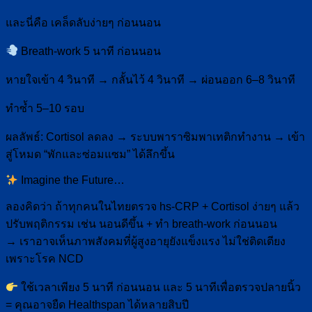
และนี่คือ เคล็ดลับง่ายๆ ก่อนนอน
Breath-work 5 นาที ก่อนนอน
หายใจเข้า 4 วินาที → กลั้นไว้ 4 วินาที → ผ่อนออก 6–8 วินาที
ทำซ้ำ 5–10 รอบ
ผลลัพธ์: Cortisol ลดลง → ระบบพาราซิมพาเทติกทำงาน → เข้า
สู่โหมด “พักและซ่อมแซม” ได้ลึกขึ้น
Imagine the Future…
ลองคิดว่า ถ้าทุกคนในไทยตรวจ hs-CRP + Cortisol ง่ายๆ แล้ว
ปรับพฤติกรรม เช่น นอนดีขึ้น + ทำ breath-work ก่อนนอน
→ เราอาจเห็นภาพสังคมที่ผู้สูงอายุยังแข็งแรง ไม่ใช่ติดเตียง
เพราะโรค NCD
ใช้เวลาเพียง 5 นาที ก่อนนอน และ 5 นาทีเพื่อตรวจปลายนิ้ว
= คุณอาจยืด Healthspan ได้หลายสิบปี