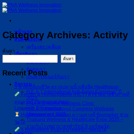
ข้าม
ไป
ยัง
เนื้อหา
หน้าแรก
Category Archives:
Activity
สินค้าของเรา
เครื่องตรวจเลือด
ค้นหา
เกี่ยวกับเรา
ค้นหา
เกี่ยวกับเรา
ติดต่อเรา
Recent Posts
เป็นพาร์ทเนอร์กับเรา
กิจกรรม
5 นาทีเปลี่ยนชีวิต ตรวจปลายนิ้วเพื่อยืด Healthspan
H.E.A.T International Anti-Aging Congress” ปี
Ferritin & Homocysteine (HCY) ตัวชี้วัดอายุชีวภาพที่
2023
คุณควรรู้ (Biological Age)
PNA X D AURA Wellness Clinic
Longevity Diagnostics
H.E.A.T. International Congress Wellness
Management 2025
Healthspan vs Lifespan ความต่างที่ Biomarker ช่วย
Thailand Wellness & Healthcare Expo 2025 –
วัดได้
ร่วมกับโรงพยาบาลจุฬารัตน์ 9 แอร์พอร์ต
5 Biomarkers ที่บอกอนาคตสุขภาพคุณได้
บทความ