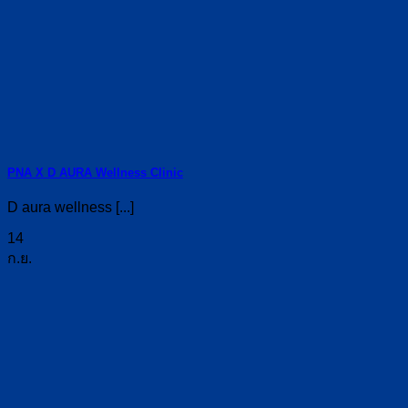
PNA X D AURA Wellness Clinic
D aura wellness [...]
14
ก.ย.