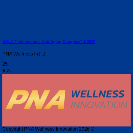
H.E.A.T International Anti-Aging Congress” ปี 2023
PNA Wellness In [...]
25
ส.ค.
Copyright PNA Wellness Innovation 2026 ©