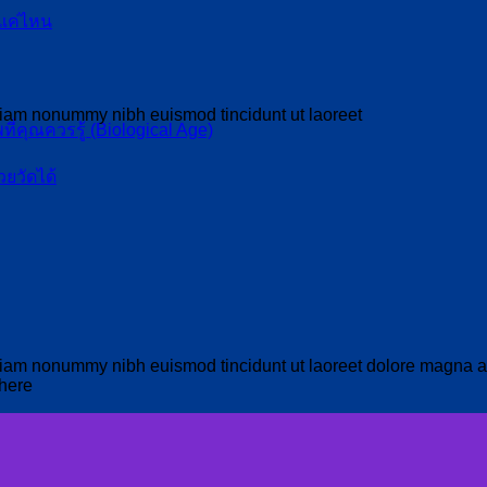
งแค่ไหน
 diam nonummy nibh euismod tincidunt ut laoreet
ที่คุณควรรู้ (Biological Age)
วยวัดได้
 diam nonummy nibh euismod tincidunt ut laoreet dolore magna a
 here