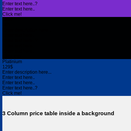
Enter text here..
?
Enter text here..
Click me!
Gold
49$
Enter description here...
Enter text here..
Enter text here..
?
Enter text here..
Enter text here..
Click me!
Platinium
129$
Enter description here...
Enter text here..
Enter text here..
Enter text here..
?
Click me!
3 Column price table inside a background