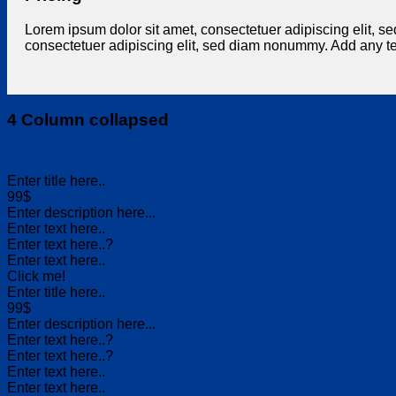
Lorem ipsum dolor sit amet, consectetuer adipiscing elit, 
consectetuer adipiscing elit, sed diam nonummy. Add any te
4 Column collapsed
Enter title here..
99$
Enter description here...
Enter text here..
Enter text here..
?
Enter text here..
Click me!
Enter title here..
99$
Enter description here...
Enter text here..
?
Enter text here..
?
Enter text here..
Enter text here..