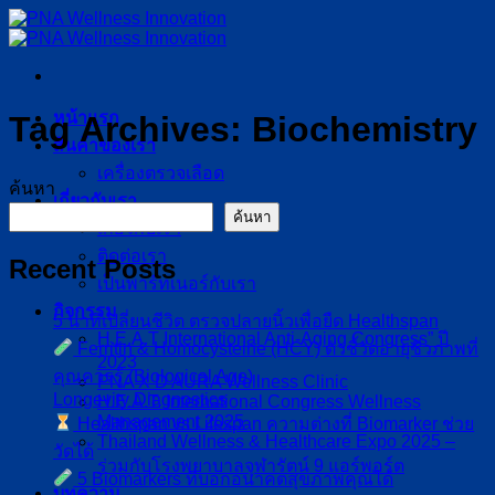
ข้าม
ไป
ยัง
เนื้อหา
หน้าแรก
Tag Archives:
Biochemistry
สินค้าของเรา
เครื่องตรวจเลือด
ค้นหา
เกี่ยวกับเรา
ค้นหา
เกี่ยวกับเรา
ติดต่อเรา
Recent Posts
เป็นพาร์ทเนอร์กับเรา
กิจกรรม
5 นาทีเปลี่ยนชีวิต ตรวจปลายนิ้วเพื่อยืด Healthspan
H.E.A.T International Anti-Aging Congress” ปี
Ferritin & Homocysteine (HCY) ตัวชี้วัดอายุชีวภาพที่
2023
คุณควรรู้ (Biological Age)
PNA X D AURA Wellness Clinic
Longevity Diagnostics
H.E.A.T. International Congress Wellness
Management 2025
Healthspan vs Lifespan ความต่างที่ Biomarker ช่วย
Thailand Wellness & Healthcare Expo 2025 –
วัดได้
ร่วมกับโรงพยาบาลจุฬารัตน์ 9 แอร์พอร์ต
5 Biomarkers ที่บอกอนาคตสุขภาพคุณได้
บทความ