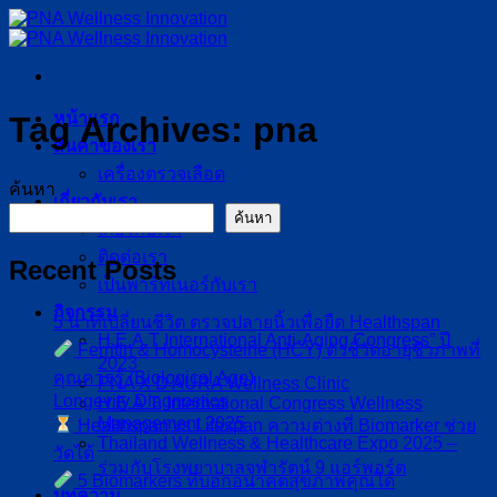
ข้าม
ไป
ยัง
เนื้อหา
หน้าแรก
Tag Archives:
pna
สินค้าของเรา
เครื่องตรวจเลือด
ค้นหา
เกี่ยวกับเรา
ค้นหา
เกี่ยวกับเรา
ติดต่อเรา
Recent Posts
เป็นพาร์ทเนอร์กับเรา
กิจกรรม
5 นาทีเปลี่ยนชีวิต ตรวจปลายนิ้วเพื่อยืด Healthspan
H.E.A.T International Anti-Aging Congress” ปี
Ferritin & Homocysteine (HCY) ตัวชี้วัดอายุชีวภาพที่
2023
คุณควรรู้ (Biological Age)
PNA X D AURA Wellness Clinic
Longevity Diagnostics
H.E.A.T. International Congress Wellness
Management 2025
Healthspan vs Lifespan ความต่างที่ Biomarker ช่วย
Thailand Wellness & Healthcare Expo 2025 –
วัดได้
ร่วมกับโรงพยาบาลจุฬารัตน์ 9 แอร์พอร์ต
5 Biomarkers ที่บอกอนาคตสุขภาพคุณได้
บทความ